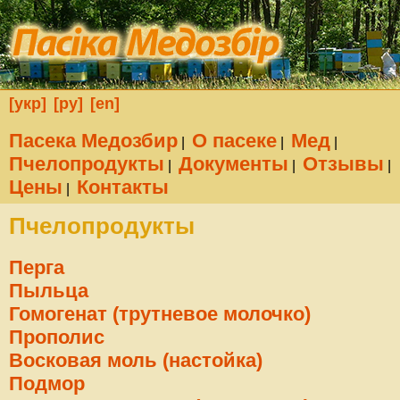
[укр]
[ру]
[en]
Пасека Медозбир
О пасеке
Мед
|
|
|
Пчелопродукты
Документы
Отзывы
|
|
|
Цены
Контакты
|
Пчелопродукты
Перга
Пыльца
Гомогенат (трутневое молочко)
Прополис
Восковая моль (настойка)
Подмор