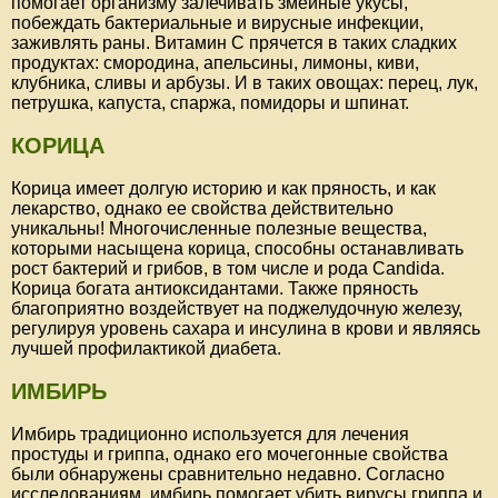
помогает организму залечивать змеиные укусы,
побеждать бактериальные и вирусные инфекции,
заживлять раны. Витамин С прячется в таких сладких
продуктах: смородина, апельсины, лимоны, киви,
клубника, сливы и арбузы. И в таких овощах: перец, лук,
петрушка, капуста, спаржа, помидоры и шпинат.
КОРИЦА
Корица имеет долгую историю и как пряность, и как
лекарство, однако ее свойства действительно
уникальны! Многочисленные полезные вещества,
которыми насыщена корица, способны останавливать
рост бактерий и грибов, в том числе и рода Candida.
Корица богата антиоксидантами. Также пряность
благоприятно воздействует на поджелудочную железу,
регулируя уровень сахара и инсулина в крови и являясь
лучшей профилактикой диабета.
ИМБИРЬ
Имбирь традиционно используется для лечения
простуды и гриппа, однако его мочегонные свойства
были обнаружены сравнительно недавно. Согласно
исследованиям, имбирь помогает убить вирусы гриппа и