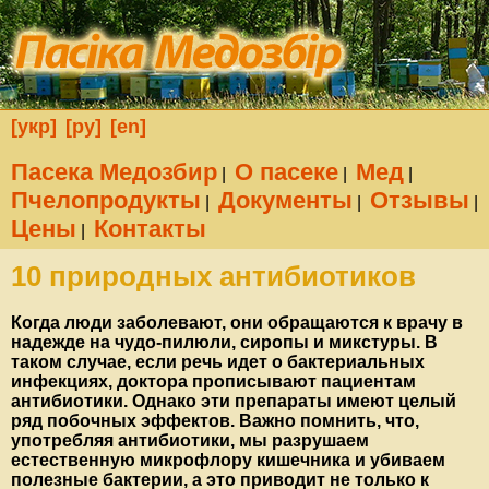
[укр]
[ру]
[en]
Пасека Медозбир
О пасеке
Мед
|
|
|
Пчелопродукты
Документы
Отзывы
|
|
|
Цены
Контакты
|
10 природных антибиотиков
Когда люди заболевают, они обращаются к врачу в
надежде на чудо-пилюли, сиропы и микстуры. В
таком случае, если речь идет о бактериальных
инфекциях, доктора прописывают пациентам
антибиотики. Однако эти препараты имеют целый
ряд побочных эффектов. Важно помнить, что,
употребляя антибиотики, мы разрушаем
естественную микрофлору кишечника и убиваем
полезные бактерии, а это приводит не только к