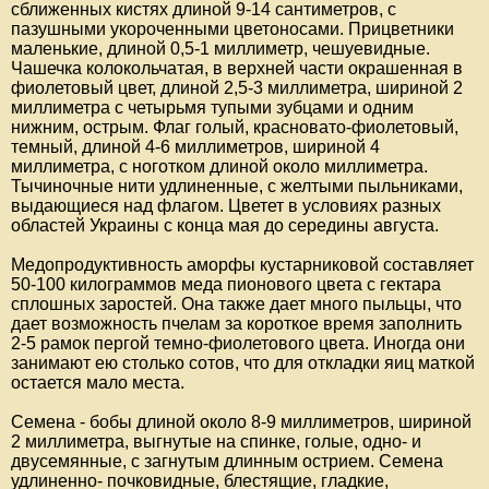
сближенных кистях длиной 9-14 сантиметров, с
пазушными укороченными цветоносами. Прицветники
маленькие, длиной 0,5-1 миллиметр, чешуевидные.
Чашечка колокольчатая, в верхней части окрашенная в
фиолетовый цвет, длиной 2,5-3 миллиметра, шириной 2
миллиметра с четырьмя тупыми зубцами и одним
нижним, острым. Флаг голый, красновато-фиолетовый,
темный, длиной 4-6 миллиметров, шириной 4
миллиметра, с ноготком длиной около миллиметра.
Тычиночные нити удлиненные, с желтыми пыльниками,
выдающиеся над флагом. Цветет в условиях разных
областей Украины с конца мая до середины августа.
Медопродуктивность аморфы кустарниковой составляет
50-100 килограммов меда пионового цвета с гектара
сплошных заростей. Она также дает много пыльцы, что
дает возможность пчелам за короткое время заполнить
2-5 рамок пергой темно-фиолетового цвета. Иногда они
занимают ею столько сотов, что для откладки яиц маткой
остается мало места.
Семена - бобы длиной около 8-9 миллиметров, шириной
2 миллиметра, выгнутые на спинке, голые, одно- и
двусемянные, с загнутым длинным острием. Семена
удлиненно- почковидные, блестящие, гладкие,