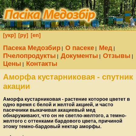
[укр]
[ру]
[en]
Пасека Медозбир
О пасеке
Мед
|
|
|
Пчелопродукты
Документы
Отзывы
|
|
|
Цены
Контакты
|
Аморфа кустарниковая - спутник
акации
Аморфа кустарниковая - растение которое цветет в
одно время с белой и желтой акцией, и часто
пасечники выкачивая акациевый мед
обнаруживают, что он не светло-желтого, а темно-
желтого с оттенками бардового цвета, причиной
этому темно-бардовый нектар аморфы.