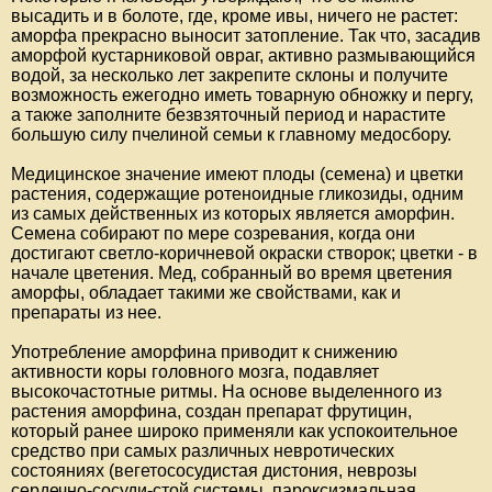
высадить и в болоте, где, кроме ивы, ничего не растет:
аморфа прекрасно выносит затопление. Так что, засадив
аморфой кустарниковой овраг, активно размывающийся
водой, за несколько лет закрепите склоны и получите
возможность ежегодно иметь товарную обножку и пергу,
а также заполните безвзяточный период и нарастите
большую силу пчелиной семьи к главному медосбору.
Медицинское значение имеют плоды (семена) и цветки
растения, содержащие ротеноидные гликозиды, одним
из самых действенных из которых является аморфин.
Семена собирают по мере созревания, когда они
достигают светло-коричневой окраски створок; цветки - в
начале цветения. Мед, собранный во время цветения
аморфы, обладает такими же свойствами, как и
препараты из нее.
Употребление аморфина приводит к снижению
активности коры головного мозга, подавляет
высокочастотные ритмы. На основе выделенного из
растения аморфина, создан препарат фрутицин,
который ранее широко применяли как успокоительное
средство при самых различных невротических
состояниях (вегетососудистая дистония, неврозы
сердечно-сосуди-стой системы, пароксизмальная