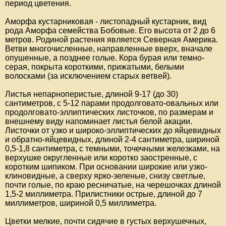
период цветения.
Аморфа кустарниковая - листопадный кустарник, вид
рода Аморфа семейства Бобовые. Его высота от 2 до 6
метров. Родиной растения является Северная Америка.
Ветви многочисленные, направленные вверх, вначале
опушенные, а позднее голые. Кора бурая или темно-
серая, покрыта короткими, прижатыми, белыми
волосками (за исключением старых ветвей).
Листья непарноперистые, длиной 9-17 (до 30)
сантиметров, с 5-12 парами продолговато-овальных или
продолговато-эллиптических листочков, по размерам и
внешнему виду напоминает листья белой акации.
Листочки от узко и широко-эллиптических до яйцевидных
и обратно-яйцевидных, длиной 2-4 сантиметра, шириной
0,5-1,8 сантиметра, с темными, точечными железками, на
верхушке округленные или коротко заостренные, с
коротким шипиком. При основании широкие или узко-
клиновидные, а сверху ярко-зеленые, снизу светлые,
почти голые, по краю ресничатые, на черешочках длиной
1,5-2 миллиметра. Прилистники острые, длиной до 7
миллиметров, шириной 0,5 миллиметра.
Цветки мелкие, почти сидячие в густых верхушечных,