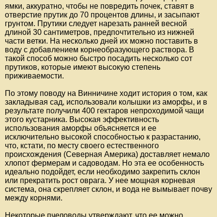
ямки, аккуратно, чтобы не повредить почек, ставят в
отверстие прутик до 70 процентов длины, и засыпают
грунтом. Прутики следует нарезать ранней весной
длиной 30 сантиметров, предпочтительно из нижней
части ветки. На несколько дней их можно поставить в
воду с добавлением корнеобразующего раствора. В
такой способ можно быстро посадить несколько сот
прутиков, которые имеют высокую степень
приживаемости.
По этому поводу на Винничине ходит история о том, как
закладывая сад, использовали колышки из аморфы, и в
результате получили 400 гектаров непроходимой чащи
этого кустарника. Высокая эффективность
использования аморфы объясняется и ее
исключительно высокой способностью к разрастанию,
что, кстати, по месту своего естественного
происхождения (Северная Америка) доставляет немало
хлопот фермерам и садоводам. Но эта ее особенность
идеально подойдет, если необходимо закрепить склон
или прекратить рост оврага. У нее мощная корневая
система, она скрепляет склон, и вода не вымывает почву
между корнями.
Некоторые пчеловоды утверждают, что ее можно