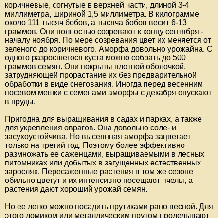
коричневые, согнутые в верхней части, длиной 3-4
миллиметра, шириной 1,5 миллиметра. В килограмме
около 111 тысяч бобов, а тысяча бобов весит 6-13
граммов. Они полностью созревают к концу сентября -
началу ноября. По мере созревания цвет их меняется от
зеленого до коричневого. Аморфа довольно урожайна. С
одного разросшегося куста можно собрать до 500
граммов семян. Они покрыты плотной оболочкой,
затрудняющей прорастание их без предварительной
обработки в виде снегования. Иногда перед весенним
посевом мешки с семенами аморфы с декабря опускают
в пруды.
Пригодна для выращивания в садах и парках, а также
для укрепления оврагов. Она довольно соле- и
засухоустойчива. Но высеянная аморфа зацветает
только на третий год. Поэтому более эффективно
размножать ее саженцами, выращиваемыми в лесных
питомниках или добытых в загущенных естественных
зарослях. Пересаженные растения в том же сезоне
обильно цветут и их интенсивно посещают пчелы, а
растения дают хороший урожай семян.
Но ее легко можно посадить прутиками рано весной. Для
этого ломиком или металлическим прутом проделывают