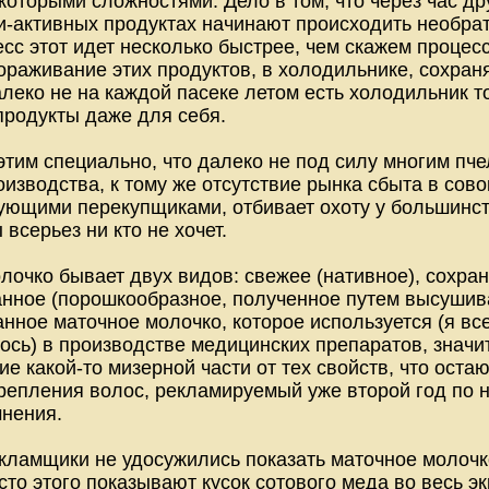
которыми сложностями. Дело в том, что через час д
и-активных продуктах начинают происходить необра
цесс этот идет несколько быстрее, чем скажем проце
раживание этих продуктов, в холодильнике, сохраня
алеко не на каждой пасеке летом есть холодильник 
продукты даже для себя.
этим специально, что далеко не под силу многим пч
оизводства, к тому же отсутствие рынка сбыта в сов
ующими перекупщиками, отбивает охоту у большинс
 всерьез ни кто не хочет.
лочко бывает двух видов: свежее (нативное), сохра
нное (порошкообразное, полученное путем высушива
ное маточное молочко, которое используется (я все-
ось) в производстве медицинских препаратов, значит
е какой-то мизерной части от тех свойств, что ост
крепления волос, рекламируемый уже второй год по 
нения.
кламщики не удосужились показать маточное молочко
сто этого показывают кусок сотового меда во весь 