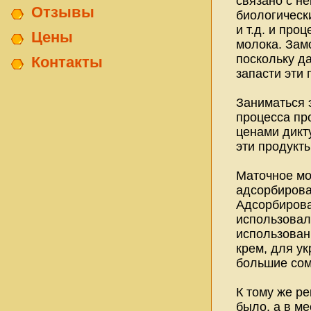
связано с не
Отзывы
биологическ
и т.д. и про
Цены
молока. Замо
поскольку д
Контакты
запасти эти 
Заниматься 
процесса пр
ценами дикт
эти продукты
Маточное мо
адсорбирова
Адсорбирован
использовал
использовани
крем, для у
большие сом
К тому же ре
было, а в ме