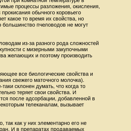
ругой при комнатной температуре в
тимые процессы разложения, окисления,
сс прокисания обычного коровьего
ет какое то время их свойства, но
то большинство пчеловодов не могут
еловодам из-за разного рода сложностей
окупности с мизерными закупочными
тва желающих и поэтому производить
няющее все биологические свойства и
ния свежего маточного молочка).
таки склонен думать, что когда то
ельно теряет свои свойства. И
аются после адсорбации, добавленной в
некоторым телеканалам, вызывает
, так как у них элементарно его не
экран. И в препаратах продаваемых