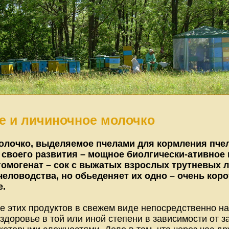
е и личиночное молочко
олочко, выделяемое пчелами для кормления пчел
своего развития – мощное биолгически-ативное 
гомогенат – сок с выжатых взрослых трутневых л
еловодства, но обьеденяет их одно – очень кор
е.
е этих продуктов в свежем виде непосредственно на
здоровье в той или иной степени в зависимости от 