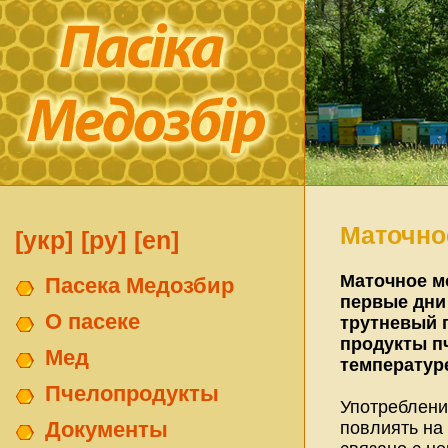
Маточно
[укр]
[ру]
[en]
Маточное м
Пасека Медозбир
первые дни 
О пасеке
трутневый 
продукты пч
Мед
температур
Пчелопродукты
Употреблени
Документы
повлиять на 