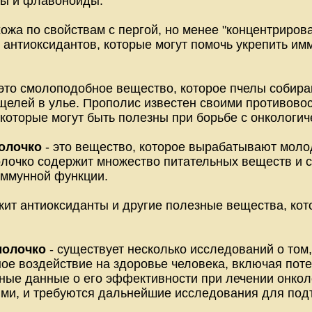
ты и флавоноиды.
ожа по свойствам с пергой, но менее "концентриров
 антиоксидантов, которые могут помочь укрепить им
это смолоподобное вещество, которое пчелы собира
щелей в улье. Прополис известен своими противов
 которые могут быть полезны при борьбе с онкологи
олочко
- это вещество, которое вырабатывают моло
лочко содержит множество питательных веществ и 
иммунной функции.
жит антиоксиданты и другие полезные вещества, ко
молочко
- существует несколько исследований о том,
ое воздействие на здоровье человека, включая пот
ные данные о его эффективности при лечении онкол
ми, и требуются дальнейшие исследования для подт