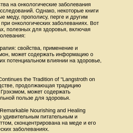
ва на онкологические заболевания
исследований. Однако, некоторые книги
е меду, прополису, перге и другим
 при онкологических заболеваниях. Вот
ах, полезных для здоровья, включая
болевания:
итерапия: свойства, применение и
гемон, может содержать информацию о
б их потенциальном влиянии на здоровье,
tinues the Tradition of "Langstroth on
оводстве, продолжающая традицию
. Грэхэмом, может содержать
льной пользе для здоровья.
 Remarkable Nourishing and Healing
по удивительным питательным и
ттом, сконцентрирована на меде и его
еских заболеваниях.