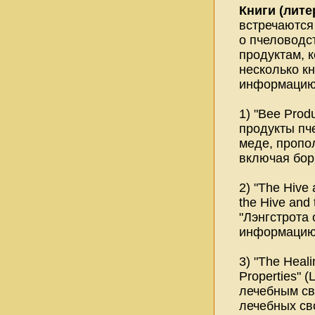
Книги (лите
встречаются
о пчеловодс
продуктам, 
несколько к
информацию 
1) "Bee Prod
продукты пч
меде, пропол
включая бор
2) "The Hive
the Hive an
"Лэнгстрота 
информацию 
3) "The Heal
Properties"
лечебным св
лечебных св