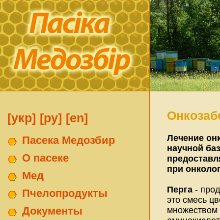
Онкозаб
[укр]
[ру]
[en]
Лечение он
Пасека Медозбир
научной баз
О пасеке
предоставля
при онколог
Мед
Перга
- прод
Пчелопродукты
это смесь ц
Документы
множеством 