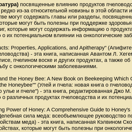
ратура)
посвященные влиянию продуктов пчеловодст
 редко из-за относительной новизны в этой области 
тве могут содержать главы или разделы, посвященны
которые могут быть полезны при поддержке здоровья
ниг, которые могут содержать информацию о продукт
о их потенциальном влиянии на онкологические за
ucts: Properties, Applications, and Apitherapy" (Апиф
еловодства) - эта книга, написанная Авантом Л. Хе
исе, пчелином воске и других продуктах, а также о
ьбу с онкологическими заболеваниями.
 and the Honey Bee: A New Book on Beekeeping Which Con
d the Honeybee"" (Улей и пчела: новая книга о пчел
о улье и пчеле") - эта книга, редактированная Джо М
о различных продуктах пчеловодства и их потенциа
ing Power of Honey: A Comprehensive Guide to Honey's
 (Целебная сила меда: всеобъемлющее руководство 
ойствам меда) - эта книга, написанная Кэлвином Ско
ойствах, которые могут быть полезны при онкологич