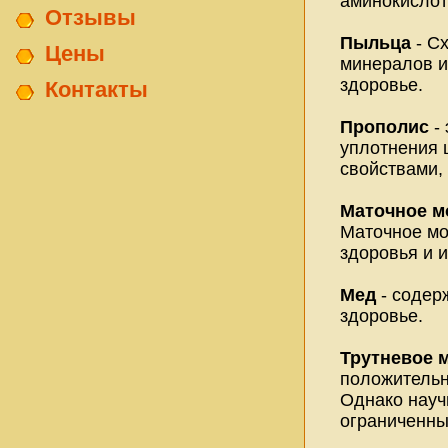
аминокисло
Отзывы
Пыльца
- Сх
Цены
минералов и
здоровье.
Контакты
Прополис
- 
уплотнения 
свойствами,
Маточное м
Маточное мо
здоровья и 
Мед
- содер
здоровье.
Трутневое 
положительн
Однако науч
ограниченны