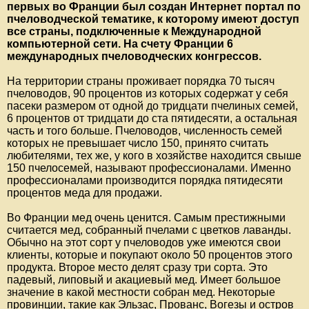
первых во Франции был создан Интернет портал по
пчеловодческой тематике, к которому имеют доступ
все страны, подключенные к Международной
компьютерной сети. На счету Франции 6
международных пчеловодческих конгрессов.
На территории страны проживает порядка 70 тысяч
пчеловодов, 90 процентов из которых содержат у себя
пасеки размером от одной до тридцати пчелиных семей,
6 процентов от тридцати до ста пятидесяти, а остальная
часть и того больше. Пчеловодов, численность семей
которых не превышает число 150, принято считать
любителями, тех же, у кого в хозяйстве находится свыше
150 пчелосемей, называют профессионалами. Именно
профессионалами производится порядка пятидесяти
процентов меда для продажи.
Во Франции мед очень ценится. Самым престижными
считается мед, собранный пчелами с цветков лаванды.
Обычно на этот сорт у пчеловодов уже имеются свои
клиенты, которые и покупают около 50 процентов этого
продукта. Второе место делят сразу три сорта. Это
падевый, липовый и акациевый мед. Имеет большое
значение в какой местности собран мед. Некоторые
провинции, такие как Эльзас, Прованс, Вогезы и остров