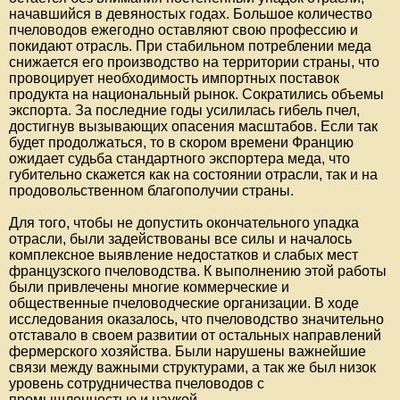
начавшийся в девяностых годах. Большое количество
пчеловодов ежегодно оставляют свою профессию и
покидают отрасль. При стабильном потреблении меда
снижается его производство на территории страны, что
провоцирует необходимость импортных поставок
продукта на национальный рынок. Сократились объемы
экспорта. За последние годы усилилась гибель пчел,
достигнув вызывающих опасения масштабов. Если так
будет продолжаться, то в скором времени Францию
ожидает судьба стандартного экспортера меда, что
губительно скажется как на состоянии отрасли, так и на
продовольственном благополучии страны.
Для того, чтобы не допустить окончательного упадка
отрасли, были задействованы все силы и началось
комплексное выявление недостатков и слабых мест
французского пчеловодства. К выполнению этой работы
были привлечены многие коммерческие и
общественные пчеловодческие организации. В ходе
исследования оказалось, что пчеловодство значительно
отставало в своем развитии от остальных направлений
фермерского хозяйства. Были нарушены важнейшие
связи между важными структурами, а так же был низок
уровень сотрудничества пчеловодов с
промышленностью и наукой.