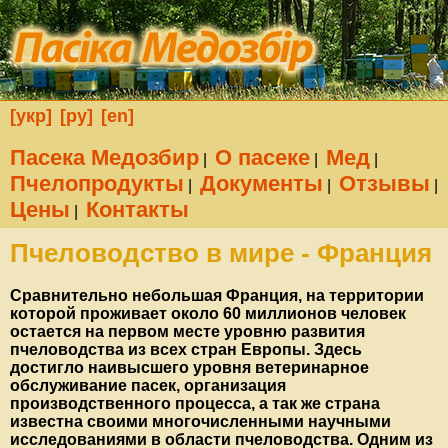
[укр]
[ру]
[en]
Пасека Медозбир
О пасеке
Мед
|
|
|
Пчелопродукты
Документы
Отзывы
|
|
|
Цены
Контакты
|
Пчеловодство в мире - Франция
Сравнительно небольшая Франция, на территории
которой проживает около 60 миллионов человек
остается на первом месте уровню развития
пчеловодства из всех стран Европы. Здесь
достигло наивысшего уровня ветеринарное
обслуживание пасек, организация
производственного процесса, а так же страна
известна своими многочисленными научными
исследованиями в области пчеловодства. Одним из