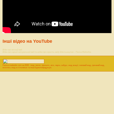
Інші відео на YouTube
Відео про якісний мед.
Відео про гарний натуральний мед та відео про користь меду Бджільництво – Пасіка Медозбір.
Пасіка
medozbir.com.ua
2026 - мед, пилок, прополіс, віск, перга, забрус, мед акації, липовий мед, гречаний мед,
молочко, мед в стільниках та інша бджолопродукція.