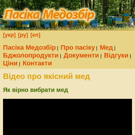
[укр]
[ру]
[en]
Пасіка Медозбір
Про пасіку
Мед
|
|
|
Бджолопродукти
Документи
Відгуки
|
|
|
Ціни
Контакти
|
Відео про якісний мед
Як вірно вибрати мед