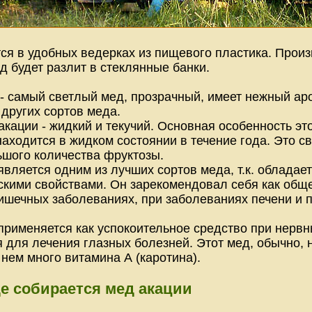
ся в удобных ведерках из пищевого пластика. Произв
д будет разлит в стеклянные банки.
- самый светлый мед, прозрачный, имеет нежный аром
у других сортов меда.
кации - жидкий и текучий. Основная особенность это
аходится в жидком состоянии в течение года. Это св
ьшого количества фруктозы.
является одним из лучших сортов меда, т.к. обладае
скими свойствами. Он зарекомендовал себя как общ
ишечных заболеваниях, при заболеваниях печени и п
применяется как успокоительное средство при нервн
я для лечения глазных болезней. Этот мед, обычно, 
 нем много витамина А (каротина).
де собирается мед акации