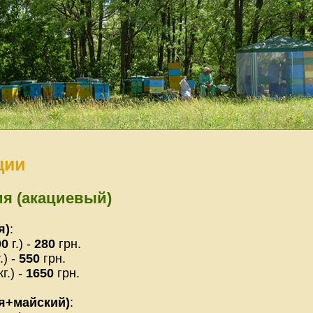
ции
ия (акациевый)
я)
:
00
г.) -
280
грн.
.) -
550
грн.
г.) -
1650
грн.
я+майский)
: