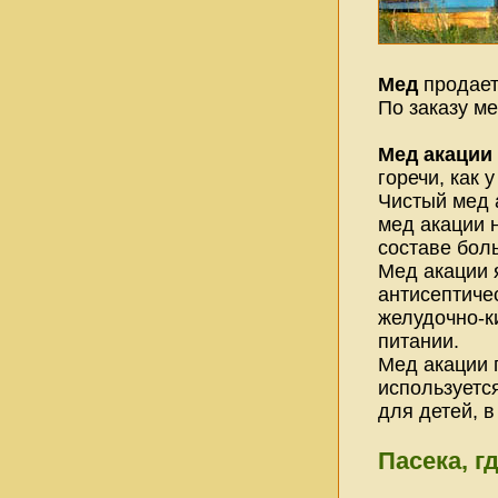
Мед
продает
По заказу ме
Мед акации
горечи, как 
Чистый мед а
мед акации н
составе бол
Мед акации 
антисептиче
желудочно-к
питании.
Мед акации 
используетс
для детей, в
Пасека, г