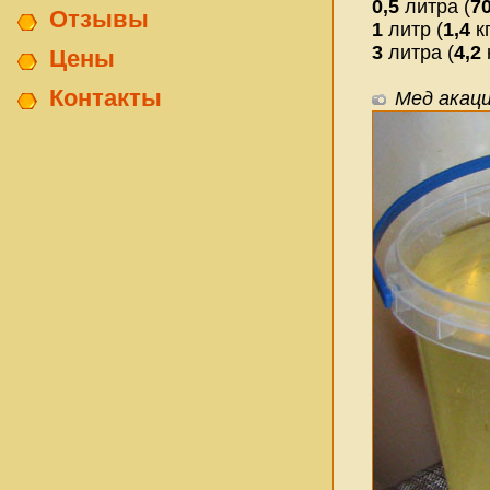
0,5
литра (
7
Отзывы
1
литр (
1,4
кг
3
литра (
4,2
к
Цены
Контакты
Мед акац