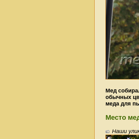
Мед собира
обычных цв
меда для п
Место мед
Наши улик