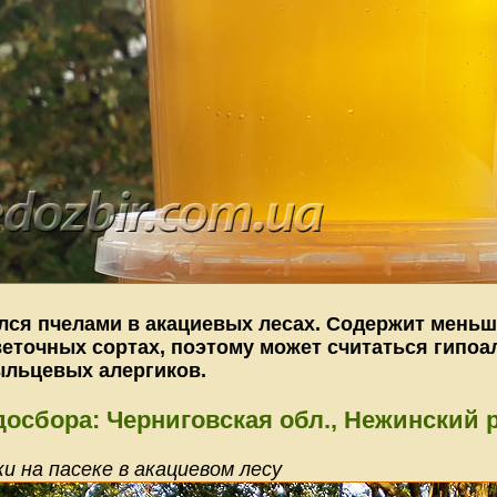
лся пчелами в акациевых лесах. Cодержит меньш
еточных сортах, поэтому может считаться гипо
ыльцевых алергиков.
осбора: Черниговская обл., Нежинский р
и на пасеке в акациевом лесу