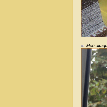
Мед акац