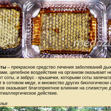
оты
– прекрасное средство лечения заболеваний ды
ами, целебное воздействие на организм оказывает не 
 соты, и забрус - крышечки, которыми соты запечат
т в сотовом меде, и множество других биологически
ов оказывает благоприятное влияние на слизистую 
нтиаллергическое действие.
улья