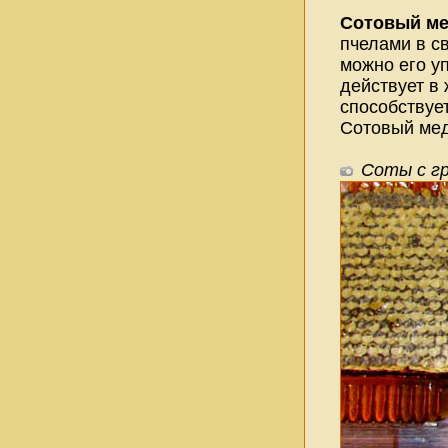
Сотовый м
пчелами в св
можно его у
действует в
способствует
Сотовый мед
Соты с г