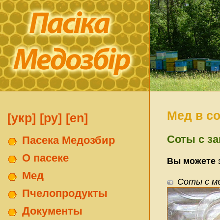
Мед в со
[укр]
[ру]
[en]
Соты с з
Пасека Медозбир
О пасеке
Вы можете з
Мед
Соты с м
Пчелопродукты
Документы