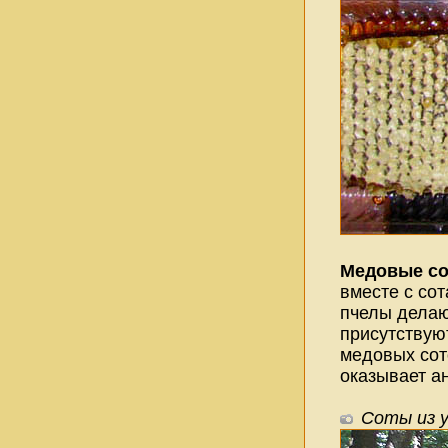
Медовые с
вместе с сот
пчелы делают
присутствую
медовых сот
оказывает а
Соты из 