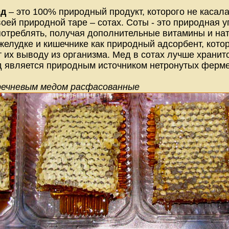
ед
– это 100% природный продукт, которого не касал
оей природной таре – сотах. Соты - это природная у
потреблять, получая дополнительные витамины и нат
 желудке и кишечнике как природный адсорбент, кото
 их выводу из организма. Мед в сотах лучше хранитс
 является природным источником нетронутых ферме
речневым медом расфасованные